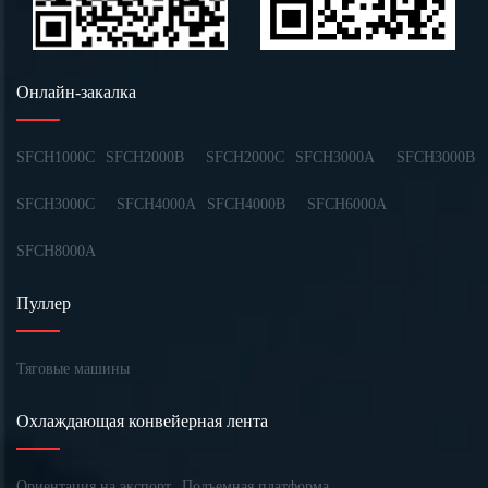
Онлайн-закалка
SFCH1000C
SFCH2000B
SFCH2000C
SFCH3000A
SFCH3000B
SFCH3000C
SFCH4000A
SFCH4000B
SFCH6000A
SFCH8000A
Пуллер
Тяговые машины
Охлаждающая конвейерная лента
Ориентация на экспорт
Подъемная платформа