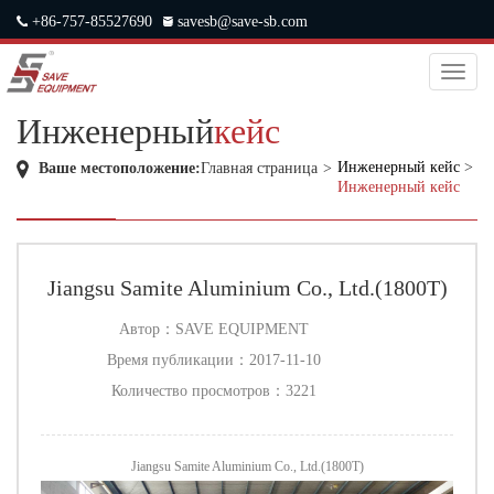
+86-757-85527690
savesb@save-sb.com
中文
|
ENGLISH
|
JAPANESE
|
RUSSIAN
Toggl
naviga
Инженерный
кейс
Инженерный кейс
>
Ваше местоположение:
Главная страница
>
Инженерный кейс
Jiangsu Samite Aluminium Co., Ltd.(1800T)
Автор：
SAVE EQUIPMENT
Время публикации：
2017-11-10
Количество просмотров：
3221
Jiangsu Samite Aluminium Co., Ltd.(1800T)