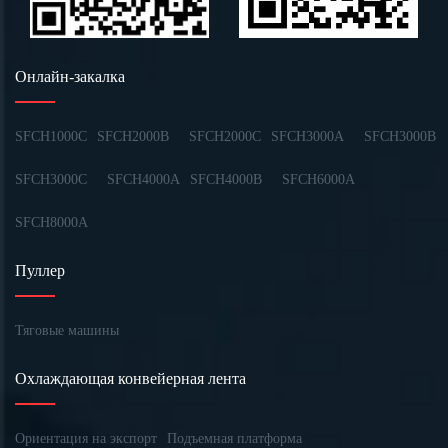
Онлайн-закалка
SFCH1000C
SFCH2000B
SFCH2000C
SFCH3000A
SFCH3000B
SFCH3000C
SFCH4000A
SFCH4000B
SFCH6000A
SFCH8000A
Пуллер
Тяговые машины
Охлаждающая конвейерная лента
Ориентация на экспорт
Подъемная платформа