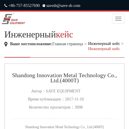
+86-757-85527690
savesb@save-sb.com
中文
|
ENGLISH
|
JAPANESE
|
RUSSIAN
Toggl
naviga
Инженерный
кейс
Инженерный кейс
>
Ваше местоположение:
Главная страница
>
Инженерный кейс
Shandong Innovation Metal Technology Co.,
Ltd.(4000T)
Автор：
SAVE EQUIPMENT
Время публикации：
2017-11-10
Количество просмотров：
3098
Shandong Innovation Metal Technology Co., Ltd.(4000T)