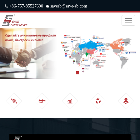
+86-757-85527690
savesb@save-sb.com
中文
|
ENGLISH
|
JAPANESE
|
RUSSIAN
Toggl
naviga