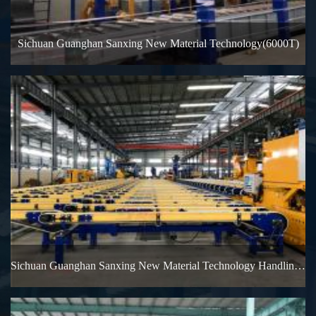
Sichuan Guanghan Sanxing New Material Technology(6000T)
Sichuan Guanghan Sanxing New Material Technology Handling system（5500T)