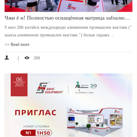
Чжи ё н! Полностью оснащённая матрица safoалюминия представлена на шанхайской выставке алюминия 2025
9 июл 20й китайск международн алюминиев промышлен выставк ("
шанха алюминиев промышлен выставк ") больш скрыва ...
>> Read more
266
06
2025