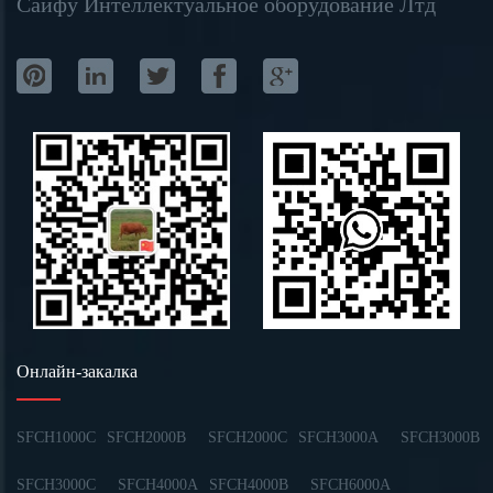
Сайфу Интеллектуальное оборудование Лтд
Онлайн-закалка
SFCH1000C
SFCH2000B
SFCH2000C
SFCH3000A
SFCH3000B
SFCH3000C
SFCH4000A
SFCH4000B
SFCH6000A