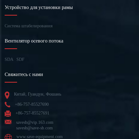
Устройство для установки рамы
Система штабелирования
Вентилятор осевого потока
SDA
SDF
Свяжитесь с нами
Китай, Гуандун, Фошань
+86-757-85527690
+86-757-85527691
savesb@vip.163.com
savesb@save-sb.com
www.save-equipment.com