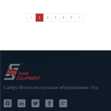
<
1
2
3
4
5
>
Сайфу Интеллектуальное оборудование Лтд