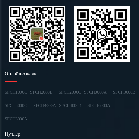
Онлайн-закалка
SFCH1000C
SFCH2000B
SFCH2000C
SFCH3000A
SFCH3000B
SFCH3000C
SFCH4000A
SFCH4000B
SFCH6000A
SFCH8000A
Пуллер