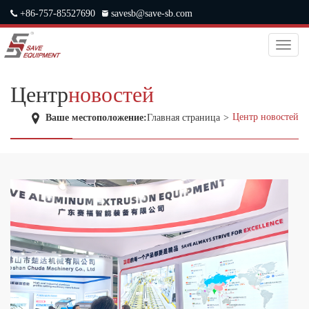
+86-757-85527690
savesb@save-sb.com
中文
|
ENGLISH
|
JAPANESE
|
RUSSIAN
Toggl
naviga
Центр
новостей
Центр новостей
Ваше местоположение:
Главная страница
>