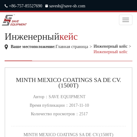
+86-757-85527690
savesb@save-sb.com
中文
|
ENGLISH
|
JAPANESE
|
RUSSIAN
Toggl
naviga
Инженерный
кейс
Инженерный кейс
>
Ваше местоположение:
Главная страница
>
Инженерный кейс
MINTH MEXICO COATINGS SA DE CV.
(1500T)
Автор：
SAVE EQUIPMENT
Время публикации：
2017-11-10
Количество просмотров：
2517
MINTH MEXICO COATINGS SA DE CV.(1500T)